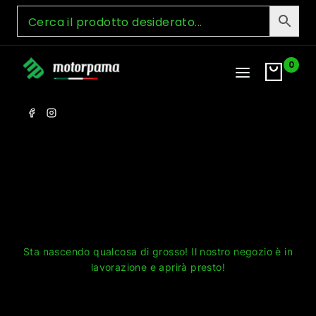
Skip
to
content
0
Grandi cose all'orizzonte
Sta nascendo qualcosa di grosso! Il nostro negozio è in
lavorazione e aprirà presto!