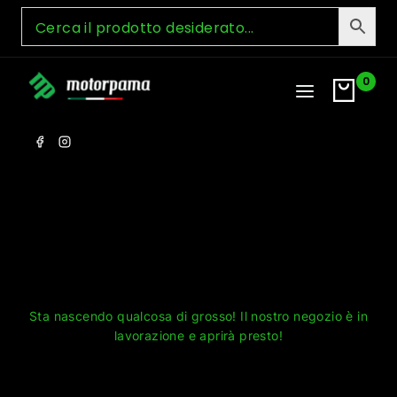
Skip
to
content
0
Grandi cose all'orizzonte
Sta nascendo qualcosa di grosso! Il nostro negozio è in
lavorazione e aprirà presto!