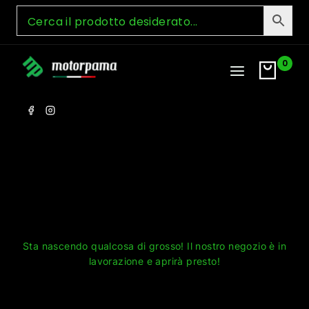
Skip
to
content
0
Grandi cose all'orizzonte
Sta nascendo qualcosa di grosso! Il nostro negozio è in
lavorazione e aprirà presto!