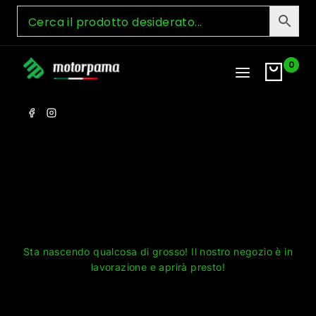
Skip
to
content
0
Grandi cose all'orizzonte
Sta nascendo qualcosa di grosso! Il nostro negozio è in
lavorazione e aprirà presto!