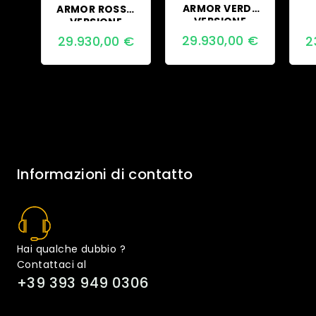
ARMOR VERDE
ARMOR ROSSO
VERSIONE
VERSIONE
STAGIONI
STAGIONI
29.930,00
€
2
29.930,00
€
Informazioni di contatto
Hai qualche dubbio ?
Contattaci al
+39 393 949 0306