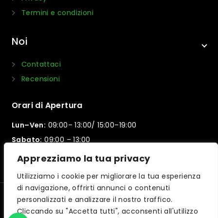
Termini e condizioni
Noi
Contattaci
Recensioni
Orari di Apertura
Lun–Ven:
09:00– 13:00/ 15:00–19:00
Sabato:
09:00 – 13:00
Domenica:
Chiuso
Apprezziamo la tua privacy
Utilizziamo i cookie per migliorare la tua esperienza
di navigazione, offrirti annunci o contenuti
personalizzati e analizzare il nostro traffico.
© 2026 Motorpama | Powered by
iltuocreasito
Cliccando su "Accetta tutti", acconsenti all'utilizzo