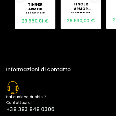
TINGER
TINGER
ARMOR
ARMOR
MARRONE
MARRONE
VERSIONE
VERSIONE
2
29.930,00
€
23.650,01
€
STAGIONI
AVVENTURA
Informazioni di contatto
Hai qualche dubbio ?
Contattaci al
+39 393 949 0306