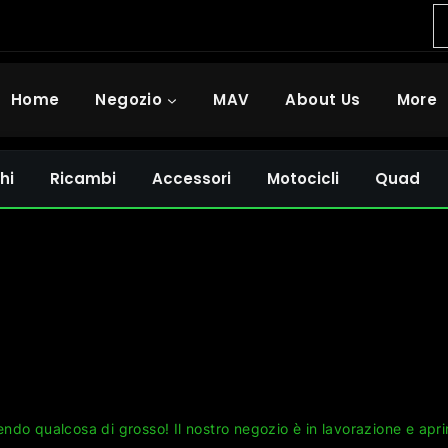
Home
Negozio
MAV
About Us
More
hi
Ricambi
Accessori
Motocicli
Quad
Grandi cose all'orizzonte
ndo qualcosa di grosso! Il nostro negozio è in lavorazione e apri