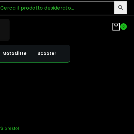
0
Motoslitte
Scooter
rà presto!