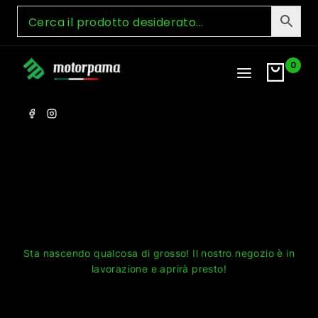
Skip
to
content
0
Grandi cose all'orizzonte
Sta nascendo qualcosa di grosso! Il nostro negozio è in
lavorazione e aprirà presto!