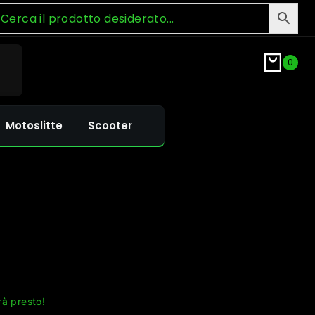
0
Motoslitte
Scooter
rà presto!