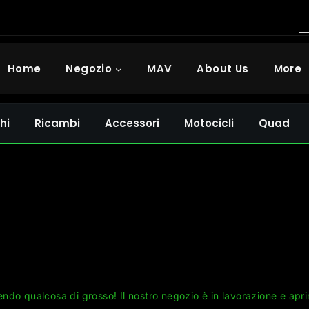
Home
Negozio
MAV
About Us
More
hi
Ricambi
Accessori
Motocicli
Quad
Grandi cose all'orizzonte
ndo qualcosa di grosso! Il nostro negozio è in lavorazione e apri