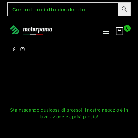
Skip
to
content
0
Grandi cose all'orizzonte
Sta nascendo qualcosa di grosso! Il nostro negozio è in
lavorazione e aprirà presto!