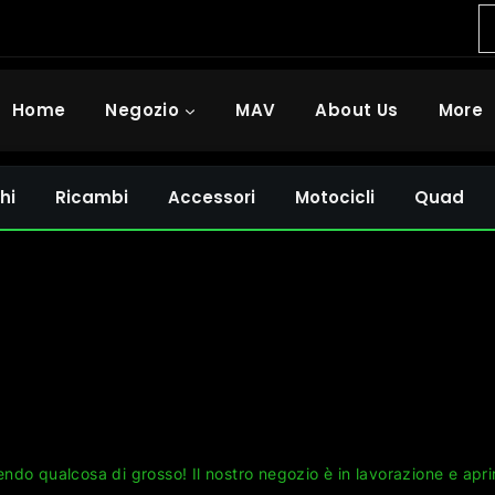
Home
Negozio
MAV
About Us
More
hi
Ricambi
Accessori
Motocicli
Quad
Grandi cose all'orizzonte
ndo qualcosa di grosso! Il nostro negozio è in lavorazione e apri