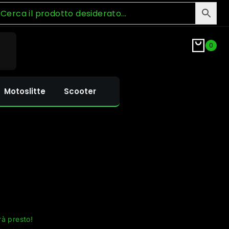
0
Motoslitte
Scooter
rà presto!