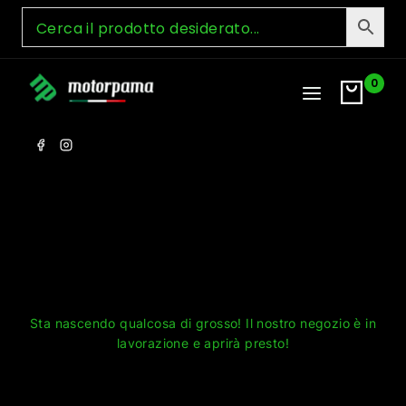
Skip
to
content
0
Grandi cose all'orizzonte
Sta nascendo qualcosa di grosso! Il nostro negozio è in
lavorazione e aprirà presto!