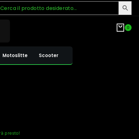
0
Motoslitte
Scooter
rà presto!