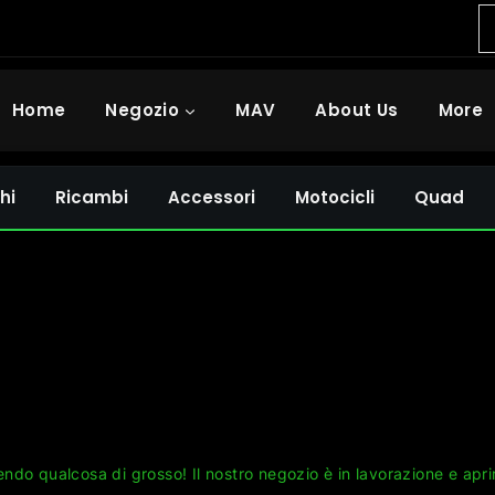
Home
Negozio
MAV
About Us
More
hi
Ricambi
Accessori
Motocicli
Quad
Grandi cose all'orizzonte
ndo qualcosa di grosso! Il nostro negozio è in lavorazione e apri