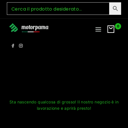
Skip
to
content
0
Grandi cose all'orizzonte
Sta nascendo qualcosa di grosso! Il nostro negozio è in
lavorazione e aprirà presto!