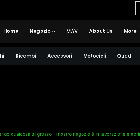
Home
Negozio
MAV
About Us
More
hi
Ricambi
Accessori
Motocicli
Quad
Grandi cose all'orizzonte
ndo qualcosa di grosso! Il nostro negozio è in lavorazione e apri