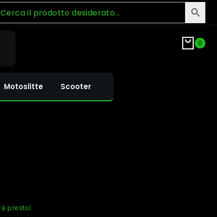
0
Motoslitte
Scooter
rà presto!