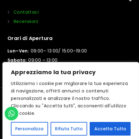
Contattaci
Recensioni
Orari di Apertura
Lun–Ven:
09:00– 13:00/ 15:00–19:00
Sabato:
09:00 – 13:00
Domenica:
Chiuso
Apprezziamo la tua privacy
Utilizziamo i cookie per migliorare la tua esperienza
di navigazione, offrirti annunci o contenuti
personalizzati e analizzare il nostro traffico.
© 2026 Motorpama | Powered by
iltuocreasito
Cliccando su "Accetta tutti", acconsenti all'utilizzo
dei cookie.
Personalizza
Rifiuta Tutto
Accetta Tutto
Accedi