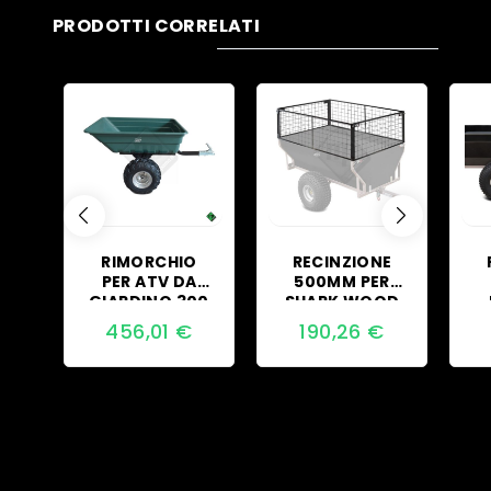
PRODOTTI CORRELATI
RIMORCHIO
RECINZIONE
PER ATV DA
500MM PER
GIARDINO 300
SHARK WOOD
VERDE
550
456,01
€
190,26
€