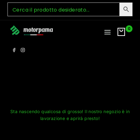
Skip
to
content
0
Grandi cose all'orizzonte
Sta nascendo qualcosa di grosso! Il nostro negozio è in
lavorazione e aprirà presto!