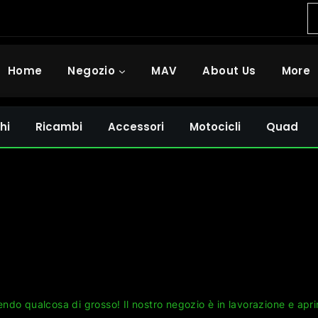
Home
Negozio
MAV
About Us
More
hi
Ricambi
Accessori
Motocicli
Quad
Grandi cose all'orizzonte
ndo qualcosa di grosso! Il nostro negozio è in lavorazione e apri