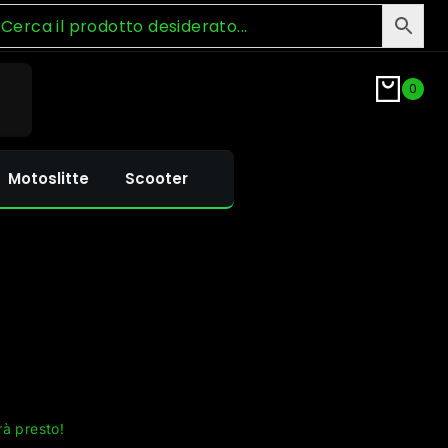
0
Motoslitte
Scooter
rà presto!