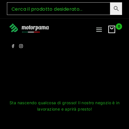
Skip
to
content
0
Grandi cose all'orizzonte
Sta nascendo qualcosa di grosso! Il nostro negozio è in
lavorazione e aprirà presto!