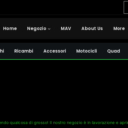
Home
Negozio
MAV
About Us
More
hi
Ricambi
Accessori
Motocicli
Quad
Grandi cose all'orizzonte
ndo qualcosa di grosso! Il nostro negozio è in lavorazione e apri