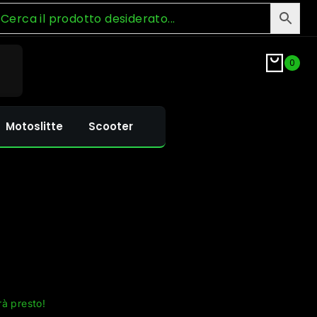
0
Motoslitte
Scooter
rà presto!