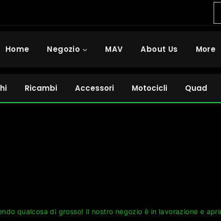
Home
Negozio
MAV
About Us
More
hi
Ricambi
Accessori
Motocicli
Quad
Grandi cose all'orizzonte
ndo qualcosa di grosso! Il nostro negozio è in lavorazione e apri