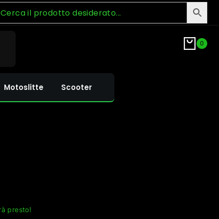
0
Motoslitte
Scooter
rà presto!