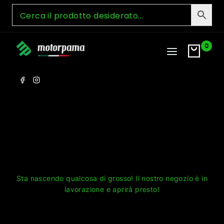
Skip
to
content
0
Grandi cose all'orizzonte
Sta nascendo qualcosa di grosso! Il nostro negozio è in
lavorazione e aprirà presto!