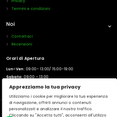
Privacy
Termini e condizioni
Noi
Contattaci
Recensioni
Orari di Apertura
Lun–Ven:
09:00– 13:00/ 15:00–19:00
Sabato:
09:00 – 13:00
Domenica:
Chiuso
Apprezziamo la tua privacy
Utilizziamo i cookie per migliorare la tua esperienza
di navigazione, offrirti annunci o contenuti
personalizzati e analizzare il nostro traffico.
© 2026 Motorpama | Powered by
iltuocreasito
Cliccando su "Accetta tutti", acconsenti all'utilizzo