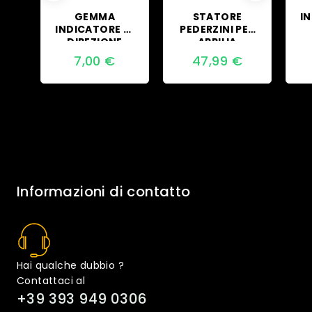
GEMMA
STATORE
I
INDICATORE DI
PEDERZINI PER
DIREZIONE
APRILIA
FRECCIA
T
7,00
€
47,99
€
POSTERIORE
E
MALAGUTI F12
2
Informazioni di contatto
Hai qualche dubbio ?
Contattaci al
+39 393 949 0306