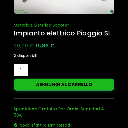
Materiale Elettrico Scooter
Impianto elettrico Piaggio SI
Il
Il
20,00
€
15,86
€
prezzo
prezzo
2 disponibili
originale
attuale
Impianto
era:
è:
elettrico
Piaggio
20,00 €.
15,86 €.
AGGIUNGI AL CARRELLO
SI
quantità
Spedizione Gratuita Per Ordini Superiori A
50€
Soddisfatti o Rimborsati