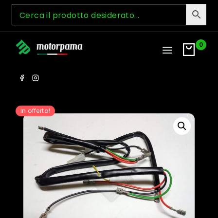
Skip
to
content
0
In offerta!