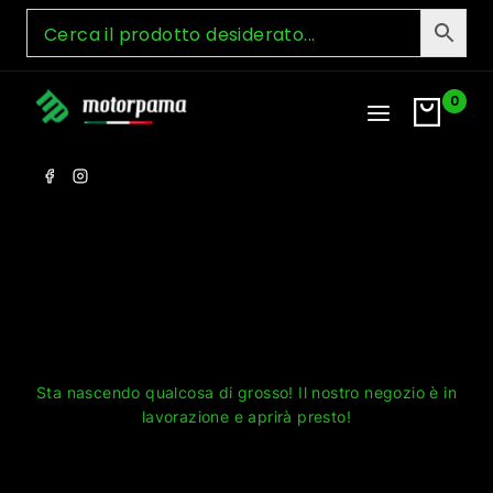
Skip
to
content
0
Grandi cose all'orizzonte
Sta nascendo qualcosa di grosso! Il nostro negozio è in
lavorazione e aprirà presto!