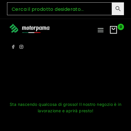
Skip
to
content
0
Grandi cose all'orizzonte
Sta nascendo qualcosa di grosso! Il nostro negozio è in
lavorazione e aprirà presto!