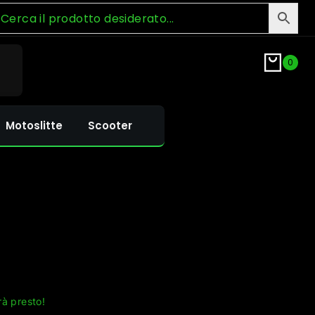
0
Motoslitte
Scooter
rà presto!