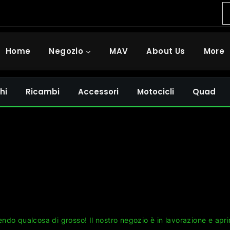
Home
Negozio
MAV
About Us
More
hi
Ricambi
Accessori
Motocicli
Quad
Grandi cose all'orizzonte
ndo qualcosa di grosso! Il nostro negozio è in lavorazione e apri