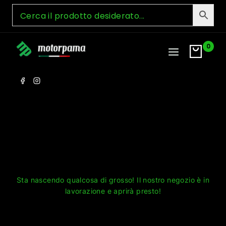
Skip
to
content
0
Grandi cose all'orizzonte
Sta nascendo qualcosa di grosso! Il nostro negozio è in
lavorazione e aprirà presto!