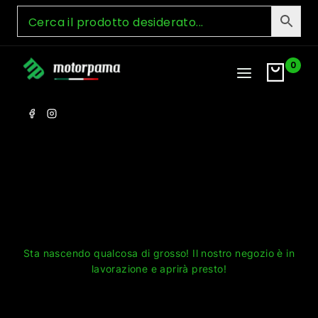
Skip
to
content
0
Grandi cose all'orizzonte
Sta nascendo qualcosa di grosso! Il nostro negozio è in
lavorazione e aprirà presto!