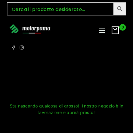
Skip
to
content
0
Grandi cose all'orizzonte
Sta nascendo qualcosa di grosso! Il nostro negozio è in
lavorazione e aprirà presto!