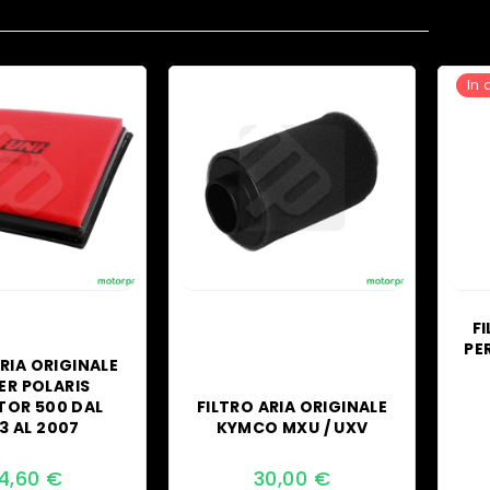
In 
FI
PE
ARIA ORIGINALE
PER POLARIS
TOR 500 DAL
FILTRO ARIA ORIGINALE
3 AL 2007
KYMCO MXU / UXV
Il
4,60
€
30,00
€