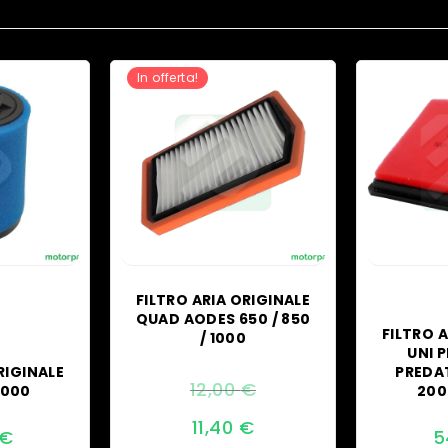
In offerta!
FILTRO ARIA ORIGINALE
QUAD AODES 650 / 850
FILTRO 
/ 1000
UNI 
RIGINALE
PREDA
12,00
€
1000
200
Il
11,40
€
€
5