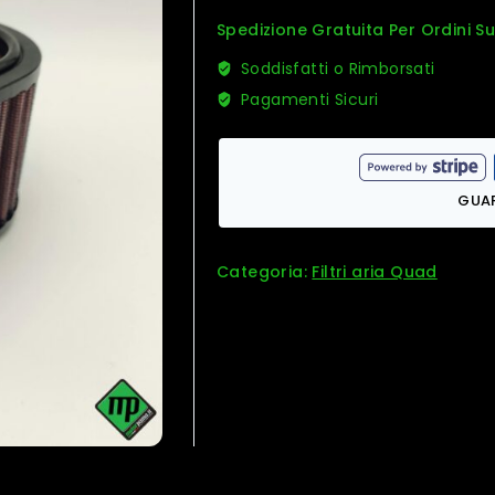
Spedizione Gratuita Per Ordini S
Soddisfatti o Rimborsati
Pagamenti Sicuri
GUA
Categoria:
Filtri aria Quad