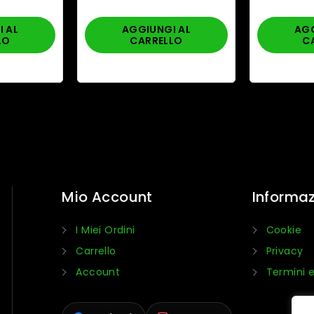
prezzo
Il
originale
 AL
AGGIUNGI AL
AGG
prezzo
LO
CARRELLO
C
era:
attuale
12,00 €.
è:
11,40 €.
Mio Account
Informaz
I Miei Ordini
Cookie
Carrello
Privacy
Account
Termini e