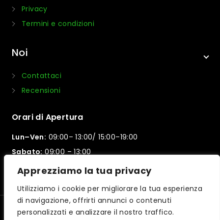
Privacy
Termini e condizioni
Noi
Contattaci
Recensioni
Orari di Apertura
Lun–Ven:
09:00– 13:00/ 15:00–19:00
Sabato:
09:00 – 13:00
Domenica:
Chiuso
Apprezziamo la tua privacy
Utilizziamo i cookie per migliorare la tua esperienza
di navigazione, offrirti annunci o contenuti
personalizzati e analizzare il nostro traffico.
© 2026 Motorpama | Powered by
iltuocreasito