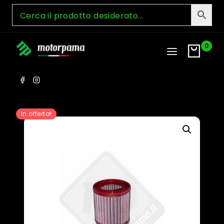
Skip
to
content
0
In offerta!