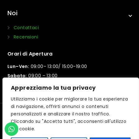
Noi
Contattaci
Recensioni
Orari di Apertura
Lun–Ven:
09:00– 13:00/ 15:00–19:00
Sabato:
09:00 – 13:00
Domenica:
Chiuso
Apprezziamo la tua privacy
Utilizziamo i cookie per migliorare la tua esperienza
di navigazione, offrirti annunci o contenuti
personalizzati e analizzare il nostro traffico.
© 2026 Motorpama | Powered by
iltuocreasito
Cliccando su "Accetta tutti", acconsenti all'utilizzo
dei cookie.