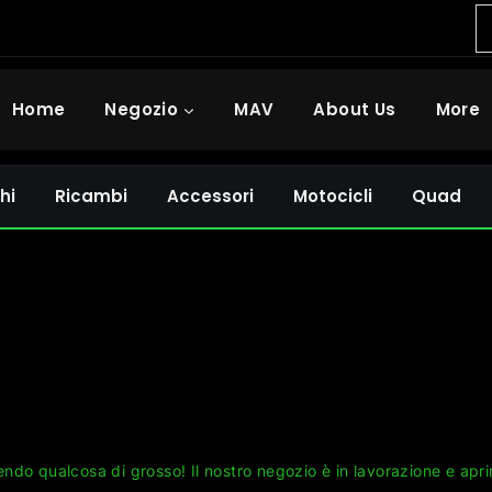
Home
Negozio
MAV
About Us
More
hi
Ricambi
Accessori
Motocicli
Quad
Grandi cose all'orizzonte
ndo qualcosa di grosso! Il nostro negozio è in lavorazione e apri