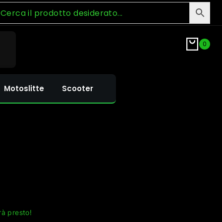
0
Motoslitte
Scooter
rà presto!