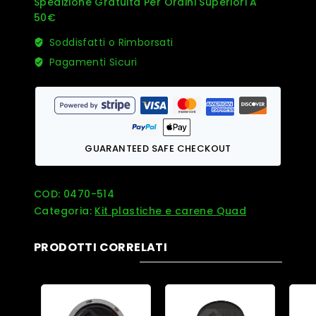
Spedizione Gratuita Per Ordini Superiori A
50€
Soddisfatti o Rimborsati
Pagamenti Sicuri
GUARANTEED SAFE CHECKOUT
COD:
0470-514
Categoria:
Kit plastiche e carene Quad
PRODOTTI CORRELATI