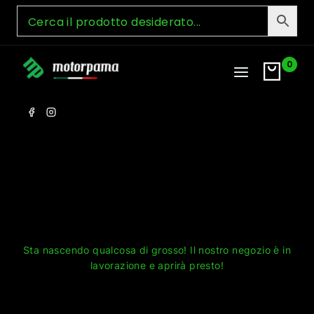
Skip
to
content
0
Grandi cose all'orizzonte
Sta nascendo qualcosa di grosso! Il nostro negozio è in
lavorazione e aprirà presto!