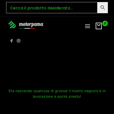
Skip
to
content
0
Grandi cose all'orizzonte
Sta nascendo qualcosa di grosso! Il nostro negozio è in
lavorazione e aprirà presto!