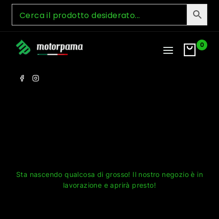
Skip
to
content
0
Grandi cose all'orizzonte
Sta nascendo qualcosa di grosso! Il nostro negozio è in
lavorazione e aprirà presto!