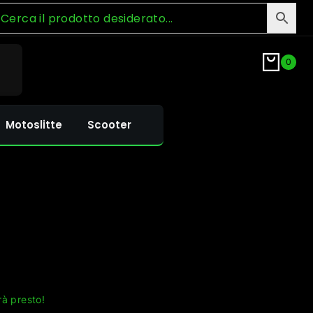
0
Motoslitte
Scooter
rà presto!