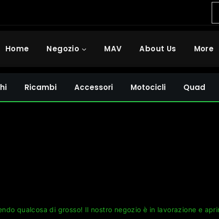
Home
Negozio
MAV
About Us
More
hi
Ricambi
Accessori
Motocicli
Quad
Grandi cose all'orizzonte
ndo qualcosa di grosso! Il nostro negozio è in lavorazione e apri