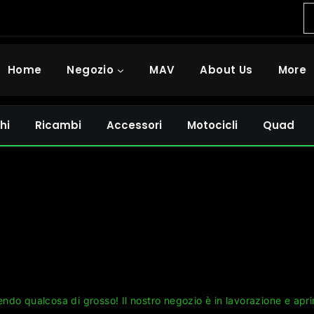
Home
Negozio
MAV
About Us
More
hi
Ricambi
Accessori
Motocicli
Quad
Grandi cose all'orizzonte
ndo qualcosa di grosso! Il nostro negozio è in lavorazione e apri