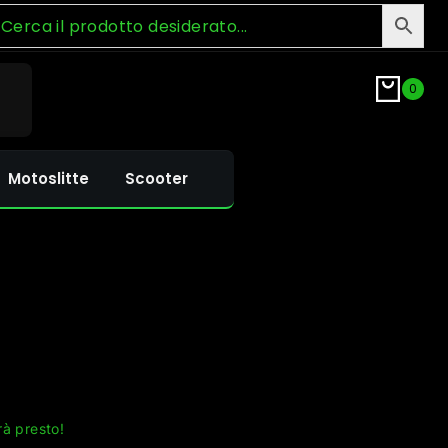
0
Motoslitte
Scooter
rà presto!