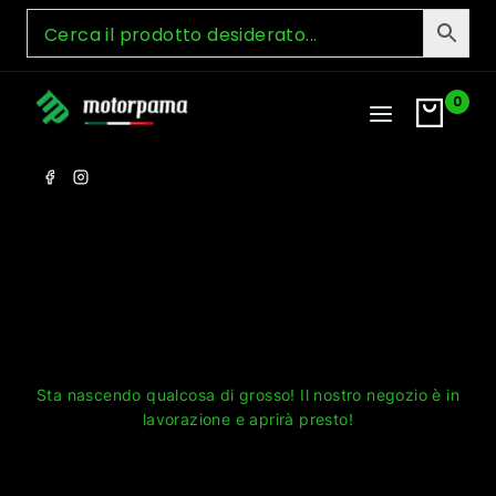
Skip
to
content
0
Grandi cose all'orizzonte
Sta nascendo qualcosa di grosso! Il nostro negozio è in
lavorazione e aprirà presto!