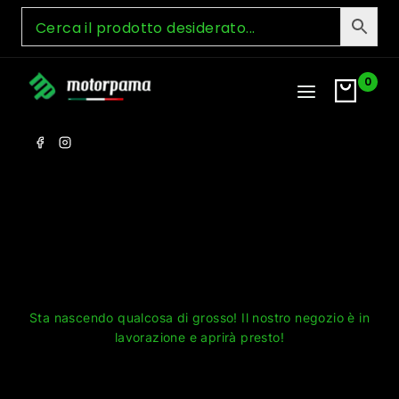
Skip
to
content
0
Grandi cose all'orizzonte
Sta nascendo qualcosa di grosso! Il nostro negozio è in
lavorazione e aprirà presto!