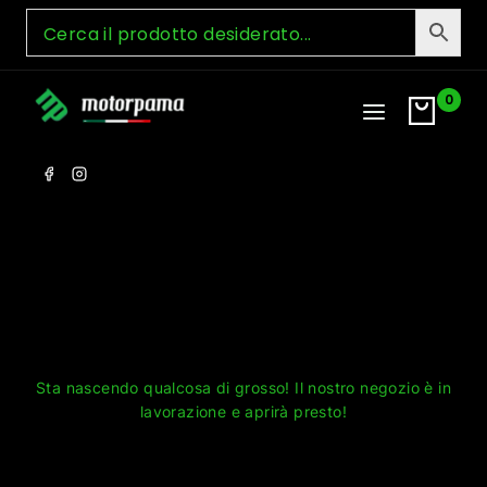
Skip
to
content
0
Grandi cose all'orizzonte
Sta nascendo qualcosa di grosso! Il nostro negozio è in
lavorazione e aprirà presto!