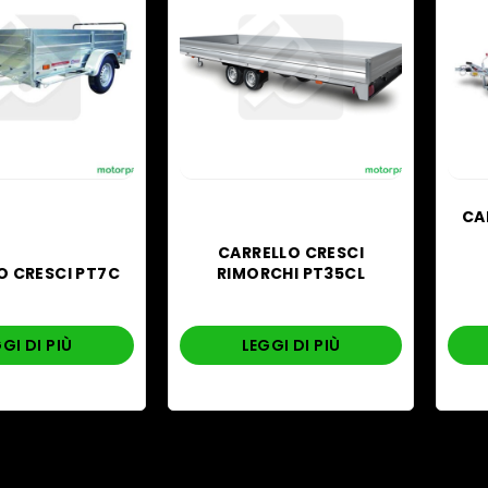
CA
CARRELLO CRESCI
O CRESCI PT7C
RIMORCHI PT35CL
GI DI PIÙ
LEGGI DI PIÙ