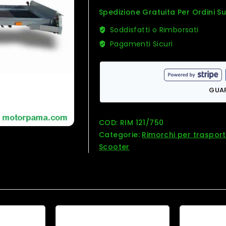
Spedizione Gratuita Per Ordini S
Soddisfatti o Rimborsati
Pagamenti Sicuri
GUA
COD:
RIM 121/750
Categorie:
Rimorchi per traspor
Scooter