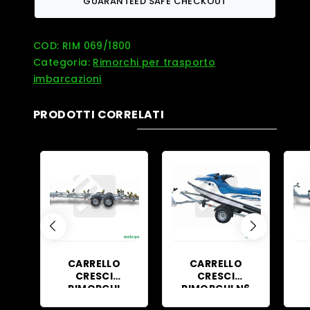
GUARANTEED SAFE CHECKOUT
COD:
RIM 069/1800
Categoria:
Rimorchi per trasporto
imbarcazioni
PRODOTTI CORRELATI
CARRELLO
CARRELLO
CRESCI
CRESCI
RIMORCHI
RIMORCHI N6
N3500L -R-
MA-S-