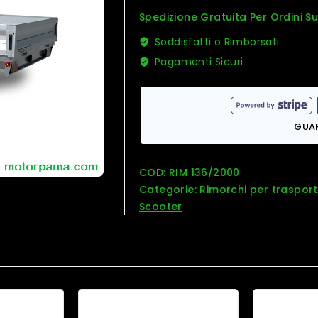
Spedizione Gratuita Per Ordini S
Soddisfatti o Rimborsati
Pagamenti Sicuri
GUA
COD:
RIM 136/2000
Categorie:
Rimorchi per traspor
Scooter