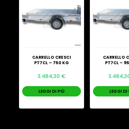
CARRELLO CRESCI
CARRELLO C
PT7CL – 750 KG
PT7CL – 9
3.484,30
€
3.484,
LEGGI DI PIÙ
LEGGI DI 