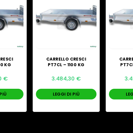
RESCI
CARRELLO CRESCI
CARRE
50 KG
PT7CL – 1100 KG
PT7CL
30
€
3.484,30
€
3.
PIÙ
LEGGI DI PIÙ
LEG