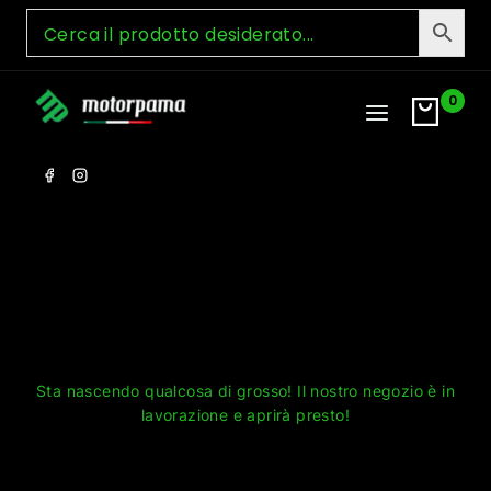
Skip
to
content
0
Grandi cose all'orizzonte
Sta nascendo qualcosa di grosso! Il nostro negozio è in
lavorazione e aprirà presto!