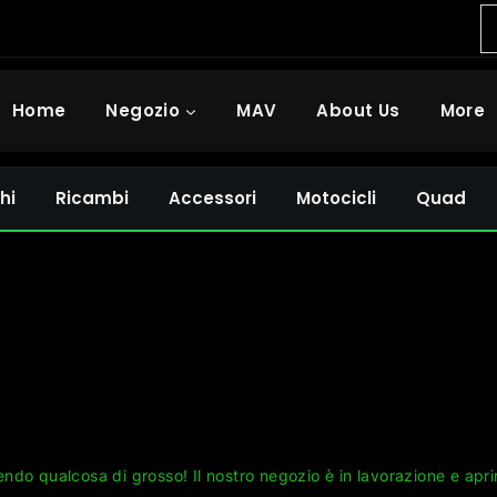
Home
Negozio
MAV
About Us
More
hi
Ricambi
Accessori
Motocicli
Quad
Grandi cose all'orizzonte
ndo qualcosa di grosso! Il nostro negozio è in lavorazione e apri