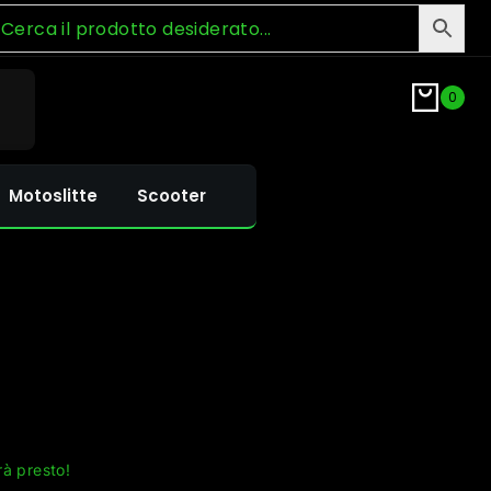
0
Motoslitte
Scooter
rà presto!