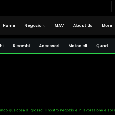
Home
Negozio
MAV
About Us
More
hi
Ricambi
Accessori
Motocicli
Quad
Grandi cose all'orizzonte
ndo qualcosa di grosso! Il nostro negozio è in lavorazione e apri