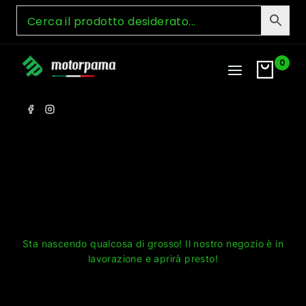
Skip
to
content
0
Grandi cose all'orizzonte
Sta nascendo qualcosa di grosso! Il nostro negozio è in
lavorazione e aprirà presto!