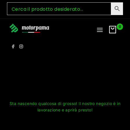
Skip
to
content
0
Grandi cose all'orizzonte
Sta nascendo qualcosa di grosso! Il nostro negozio è in
lavorazione e aprirà presto!